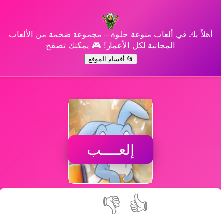
أهلاً بك في ألعاب منوعة حلوة – مجموعة ضخمة من الألعاب
المجانية لكل الأعمار! 🎮 يمكنك تصفح
📂 أقسام الموقع
إلعــــب
👎
👍