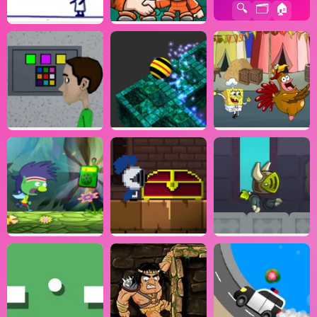
🔍
🗂️
🏠