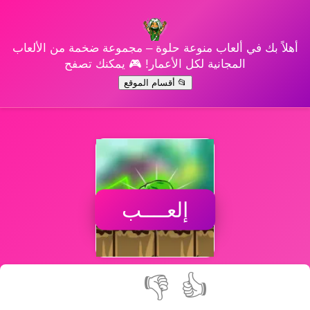
أهلاً بك في ألعاب منوعة حلوة – مجموعة ضخمة من الألعاب
المجانية لكل الأعمار! 🎮 يمكنك تصفح
📂 أقسام الموقع
إلعــــب
👎
👍