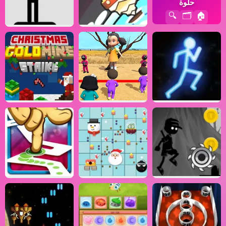
حلوة
🔍
🗂️
🏠