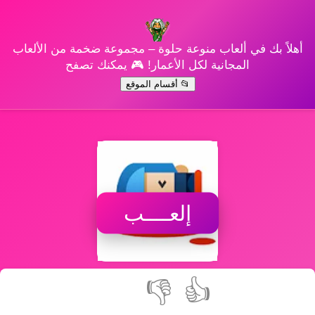
أهلاً بك في ألعاب منوعة حلوة – مجموعة ضخمة من الألعاب
المجانية لكل الأعمار! 🎮 يمكنك تصفح
📂 أقسام الموقع
إلعــــب
👎
👍