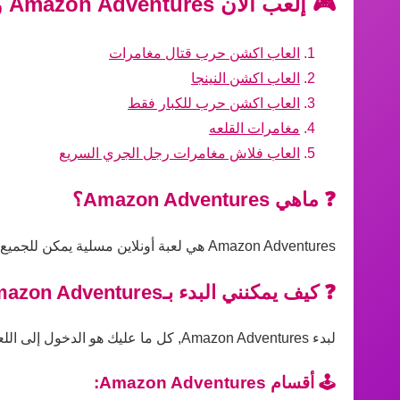
🎮 إلعب الآن Amazon Adventures واستمتع بأفضل الألعاب الأخرى!
العاب اكشن حرب قتال مغامرات
العاب اكشن النينجا
العاب اكشن حرب للكبار فقط
مغامرات القلعه
العاب فلاش مغامرات رجل الجري السريع
❓ ماهي Amazon Adventures؟
Amazon Adventures هي لعبة أونلاين مسلية يمكن للجميع لعبها مباشرة عبر المتصفح بدون تحميل، مناسبة لجميع الأعمار ومستويات المهارة.
❓ كيف يمكنني البدء بـAmazon Adventures؟
لبدء Amazon Adventures, كل ما عليك هو الدخول إلى اللعبة على الموقع والضغط على زر التشغيل، ثم اتباع التعليمات داخل اللعبة للبدء في اللعب فورًا.
🕹️ أقسام Amazon Adventures: