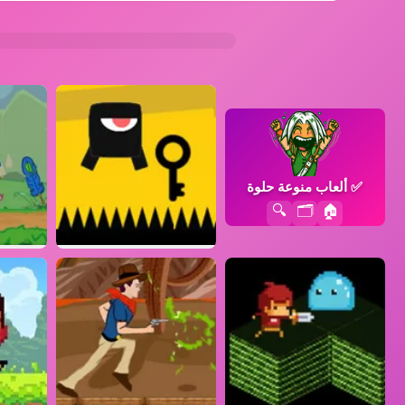
✅
ألعاب منوعة حلوة
🔍
🗂️
🏠