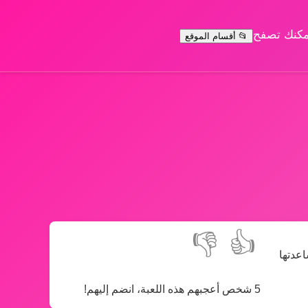
يمكنك تصفح
📂 أقسام الموقع
👎
👍
اعدتها
5 شخص أعجبهم هذه اللعبة، انضم إليهم!