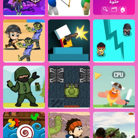
حلوة
🔍
🗂️
🏠