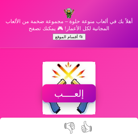
أهلاً بك في ألعاب منوعة حلوة – مجموعة ضخمة من الألعاب
المجانية لكل الأعمار! 🎮 يمكنك تصفح
📂 أقسام الموقع
إلعــــب
👎
👍