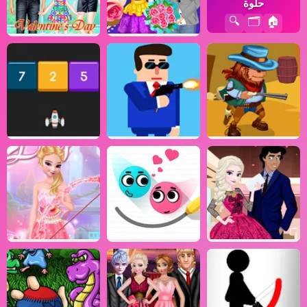
حلوة
🔍
🗂️
🏠