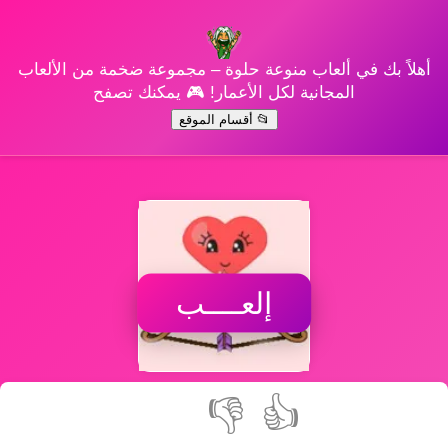
أهلاً بك في ألعاب منوعة حلوة – مجموعة ضخمة من الألعاب
المجانية لكل الأعمار! 🎮 يمكنك تصفح
📂 أقسام الموقع
إلعــــب
👎
👍