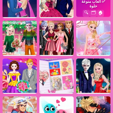
✅
ألعاب منوعة
حلوة
🔍
🗂️
🏠