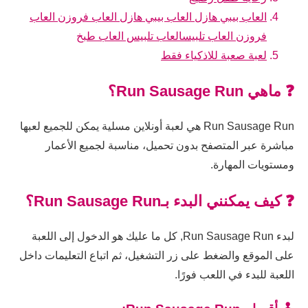
العاب بيبي هازل العاب بيبي هازل العاب فروزن العاب
فروزن العاب تلبيسالعاب تلبيس العاب طبخ
لعبة صعبة للاذكياء فقط
❓ ماهي Run Sausage Run؟
Run Sausage Run هي لعبة أونلاين مسلية يمكن للجميع لعبها
مباشرة عبر المتصفح بدون تحميل، مناسبة لجميع الأعمار
ومستويات المهارة.
❓ كيف يمكنني البدء بـRun Sausage Run؟
لبدء Run Sausage Run, كل ما عليك هو الدخول إلى اللعبة
على الموقع والضغط على زر التشغيل، ثم اتباع التعليمات داخل
اللعبة للبدء في اللعب فورًا.