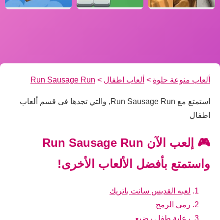
ألعاب منوعة حلوة
>
ألعاب اطفال
>
Run Sausage Run
استمتع مع Run Sausage Run, والتي تجدها فى قسم ألعاب
اطفال
🎮 إلعب الآن Run Sausage Run
واستمتع بأفضل الألعاب الأخرى!
لعبه القديس سانت باتريك
رمي الرمح
رعاية طفل رضيع