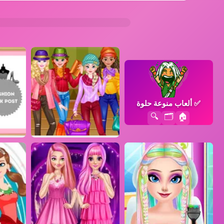
✅
ألعاب منوعة حلوة
🔍
🗂️
🏠