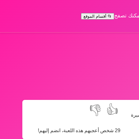
يمكنك تصفح
📂 أقسام الموقع
👎
👍
يرة
29 شخص أعجبهم هذه اللعبة، انضم إليهم!