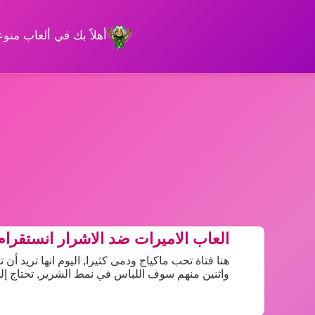
أهلاً بك في ألعاب من
العاب الاميرات ضد الاشرار انستقرام
هنا فتاة تحب ماكياج ودمى كثيرا, اليوم انها تريد أ
واثنين منهم سوف اللباس في نمط الشرير, تحتاج إل