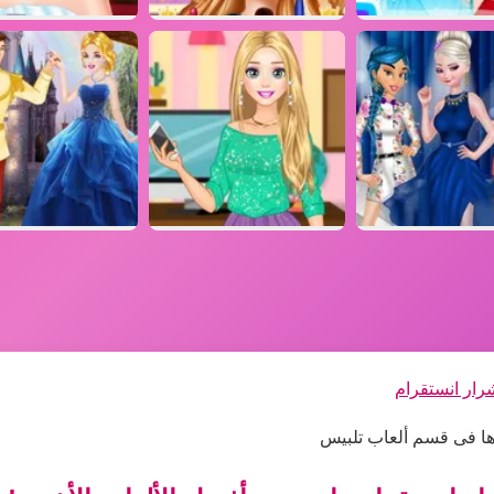
شرار انستقرام
دها فى قسم ألعاب تلبيس