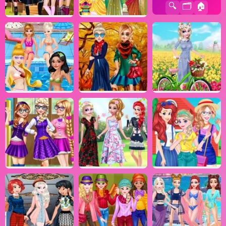
🔍
🗂️
🏠