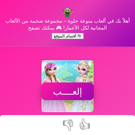
أهلاً بك في ألعاب منوعة حلوة – مجموعة ضخمة من الألعاب
المجانية لكل الأعمار! 🎮 يمكنك تصفح
📂 أقسام الموقع
إلعــــب
👎
👍