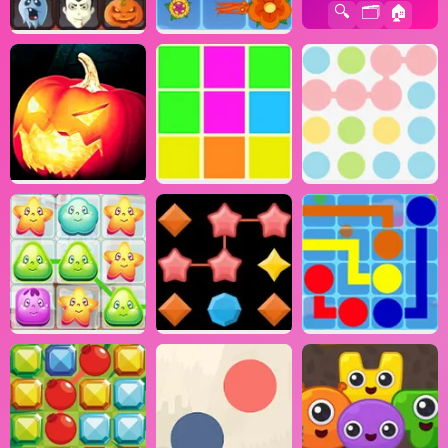
🔍
🗂️
🏠