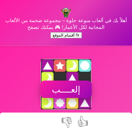
أهلاً بك في ألعاب منوعة حلوة – مجموعة ضخمة من الألعاب
المجانية لكل الأعمار! 🎮 يمكنك تصفح
📂 أقسام الموقع
إلعــــب
👎
👍