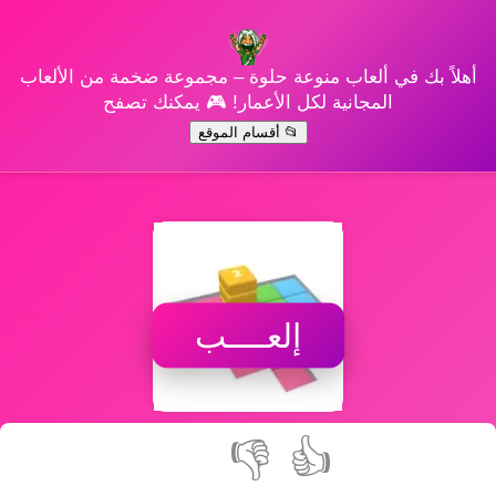
أهلاً بك في ألعاب منوعة حلوة – مجموعة ضخمة من الألعاب
المجانية لكل الأعمار! 🎮 يمكنك تصفح
📂 أقسام الموقع
إلعــــب
👎
👍