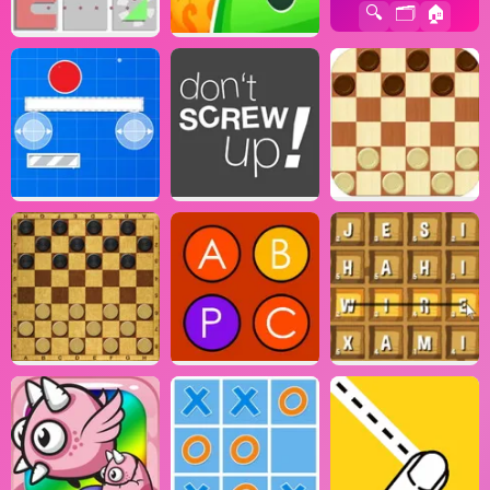
🔍
🗂️
🏠