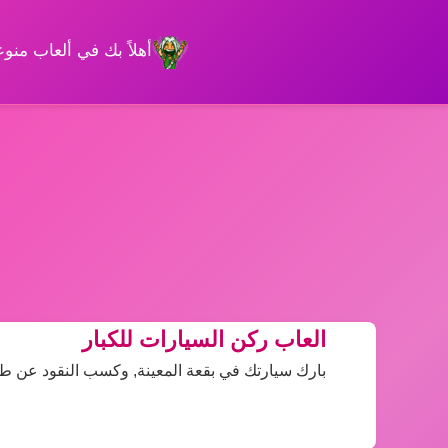
أهلاً بك في ألعاب من
العاب ركن السيارات للكبار
بارك سيارتك في بقعة المعينة, وكسب النقود عن طر