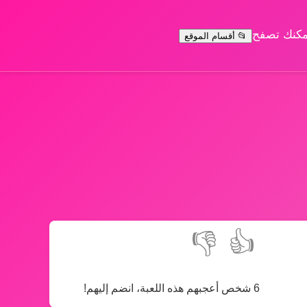
يمكنك تصفح
📂 أقسام الموقع
👎
👍
6 شخص أعجبهم هذه اللعبة، انضم إليهم!