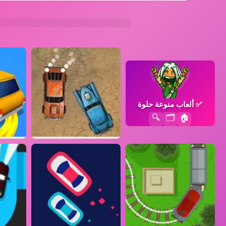
✅
ألعاب منوعة حلوة
🔍
🗂️
🏠