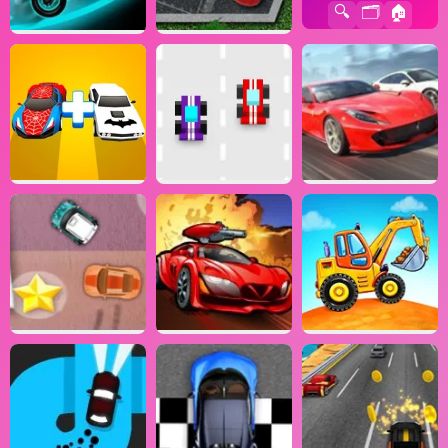
🔍
🗂️
🏠