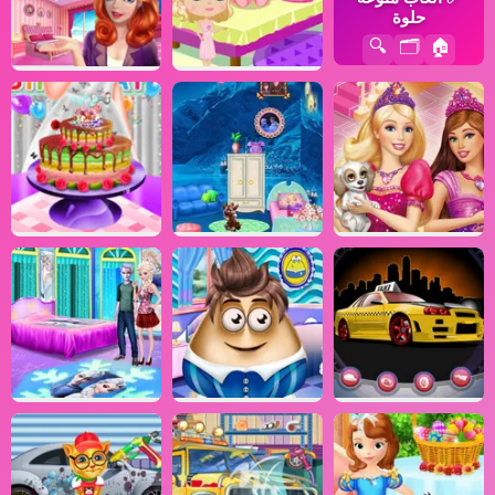
حلوة
🔍
🗂️
🏠