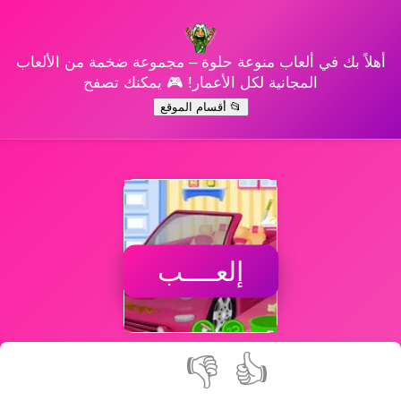
أهلاً بك في ألعاب منوعة حلوة – مجموعة ضخمة من الألعاب
المجانية لكل الأعمار! 🎮 يمكنك تصفح
📂 أقسام الموقع
إلعــــب
👎
👍