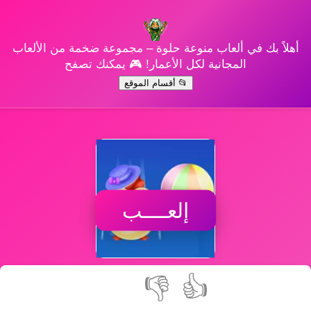
أهلاً بك في ألعاب منوعة حلوة – مجموعة ضخمة من الألعاب
المجانية لكل الأعمار! 🎮 يمكنك تصفح
📂 أقسام الموقع
إلعــــب
👎
👍