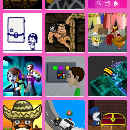
🔍
🗂️
🏠