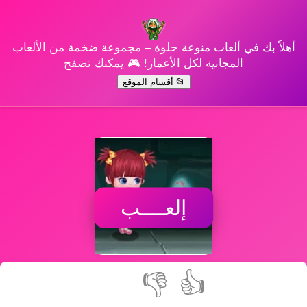
أهلاً بك في ألعاب منوعة حلوة – مجموعة ضخمة من الألعاب
المجانية لكل الأعمار! 🎮 يمكنك تصفح
📂 أقسام الموقع
إلعــــب
👎
👍