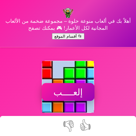
أهلاً بك في ألعاب منوعة حلوة – مجموعة ضخمة من الألعاب
المجانية لكل الأعمار! 🎮 يمكنك تصفح
📂 أقسام الموقع
إلعــــب
👎
👍