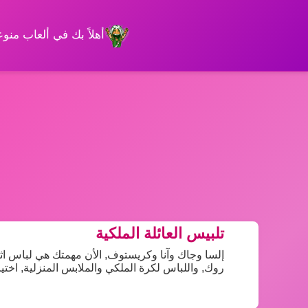
أهلاً بك في ألعاب من
تلبيس العائلة الملكية
إلسا وجاك وآنا وكريستوف, الأن مهمتك هي لباس اثن
روك, واللباس لكرة الملكي والملابس المنزلية, اختي