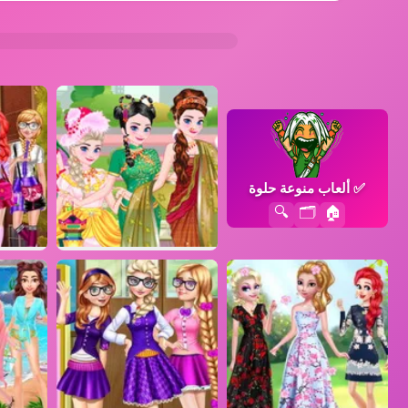
✅
ألعاب منوعة حلوة
🔍
🗂️
🏠