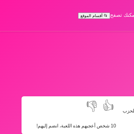
يمكنك تصفح
📂 أقسام الموقع
👎
👍
للحزب
10 شخص أعجبهم هذه اللعبة، انضم إليهم!