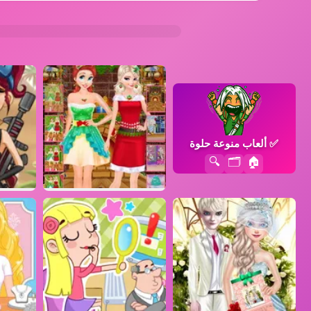
✅
ألعاب منوعة حلوة
🔍
🗂️
🏠