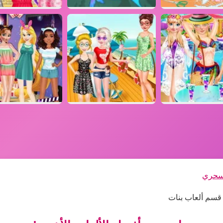
لسحري
 قسم ألعاب بنات