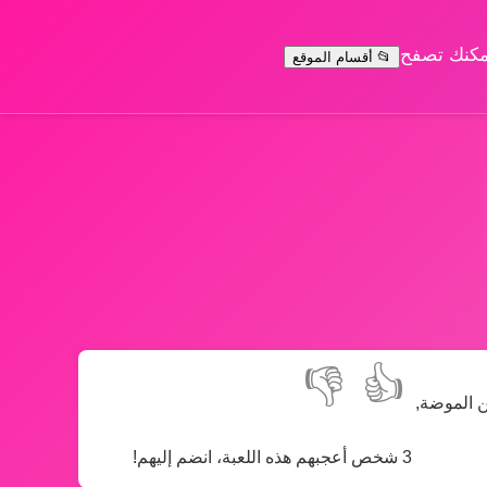
يمكنك تصفح
📂 أقسام الموقع
👎
👍
ن الموضة,
3 شخص أعجبهم هذه اللعبة، انضم إليهم!