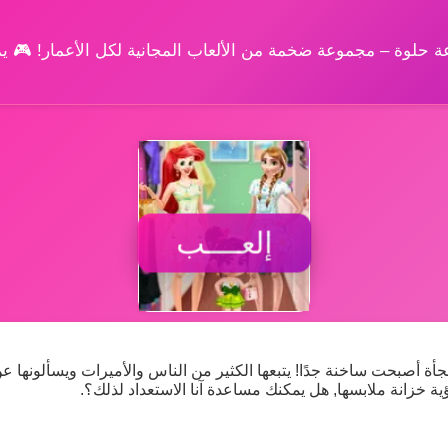
وعة حلوة – مجموعة ضخمة من الألعاب المجانية لكل الأعمار! 🎮 
إلعــــب
أة أصبحت ساخنة جدًا! يتبعها الكثير من الناس والأميرات ويسألونها ع
رؤية خزانة ملابسها, هل يمكنك مساعدة آنا الاستعداد لذلك؟.