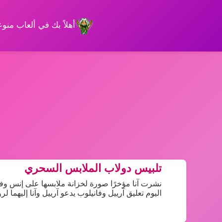
أهلاً بك في ألعاب من
تلبيس دولاب الملابس السحري
نشرت آنا مؤخرًا صورة لخزانة ملابسها على إنس وفج
اليوم تعليق آرييل وفانيلوب يدعو آرييل وآنا إليهما ل