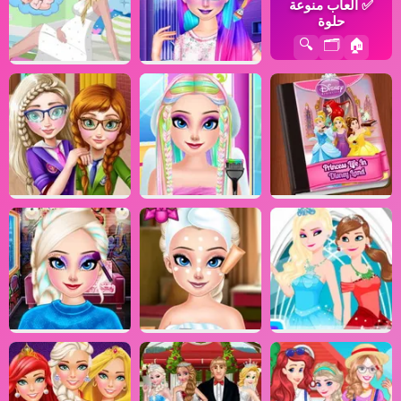
✅
ألعاب منوعة
حلوة
🔍
🗂️
🏠