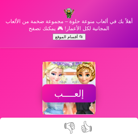
أهلاً بك في ألعاب منوعة حلوة – مجموعة ضخمة من الألعاب
المجانية لكل الأعمار! 🎮 يمكنك تصفح
📂 أقسام الموقع
إلعــــب
👎
👍