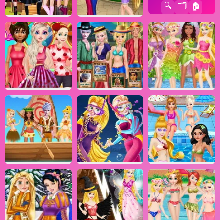
🔍
🗂️
🏠