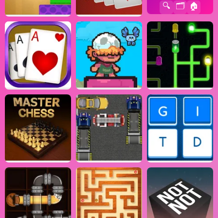
🔍
🗂️
🏠