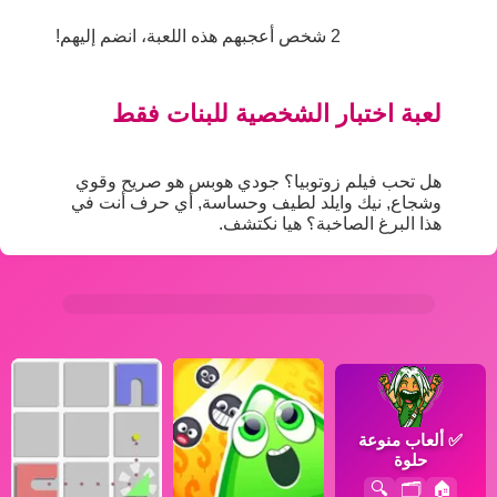
2 شخص أعجبهم هذه اللعبة، انضم إليهم!
لعبة اختبار الشخصية للبنات فقط
هل تحب فيلم زوتوبيا؟ جودي هوبس هو صريح وقوي
وشجاع, نيك وايلد لطيف وحساسة, أي حرف أنت في
هذا البرغ الصاخبة؟ هيا نكتشف.
✅
ألعاب منوعة
حلوة
🔍
🗂️
🏠