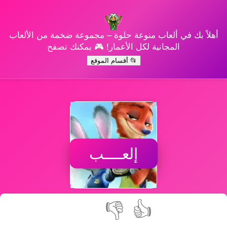
أهلاً بك في ألعاب منوعة حلوة – مجموعة ضخمة من الألعاب
المجانية لكل الأعمار! 🎮 يمكنك تصفح
📂 أقسام الموقع
إلعــــب
👎
👍