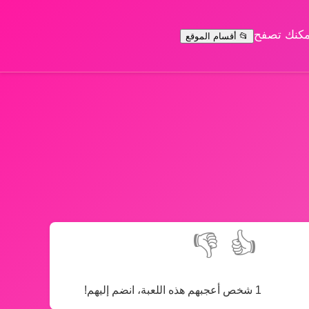
يمكنك تصفح
📂 أقسام الموقع
👎
👍
1 شخص أعجبهم هذه اللعبة، انضم إليهم!