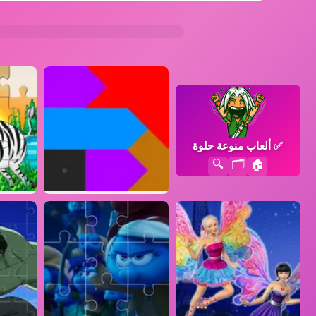
✅
ألعاب منوعة حلوة
🔍
🗂️
🏠