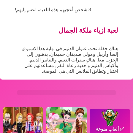
3 شخص أعجبهم هذه اللعبة، انضم إليهم!
لعبة ازياء ملكة الجمال
هناك حفلة تحت عنوان الدنيم في نهاية هذا الاسبوع,
إلسا وأرييل ومولي صديقان حميمان, يذهبون إلى
الحزب معا, هناك سترات الدنيم, والتنانير الدنيم,
وأكياس الدنيم وأحذية رعاة البقر, مساعدتهم على
اختيار وتطابق الملابس التي هي الموضة.
✅
ألعاب منوعة