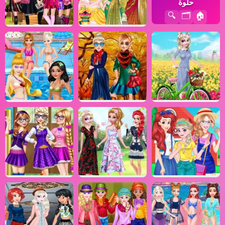
حلوة
🔍
🗂️
🏠