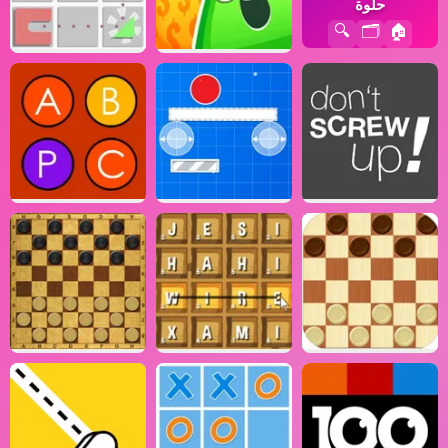
حلوة
🔍
🗂️
🏠