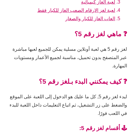
لعبة الغاز كيميائية
لعبة لغز الارقام الصعب الغاز للكبار فقط
العاب الغاز للكبار والصغار
❓ ماهي لغز رقم 5؟
لغز رقم 5 هي لعبة أونلاين مسلية يمكن للجميع لعبها مباشرة
عبر المتصفح بدون تحميل، مناسبة لجميع الأعمار ومستويات
المهارة.
❓ كيف يمكنني البدء بـلغز رقم 5؟
لبدء لغز رقم 5, كل ما عليك هو الدخول إلى اللعبة على الموقع
والضغط على زر التشغيل، ثم اتباع التعليمات داخل اللعبة للبدء
في اللعب فورًا.
🕹️ أقسام لغز رقم 5: