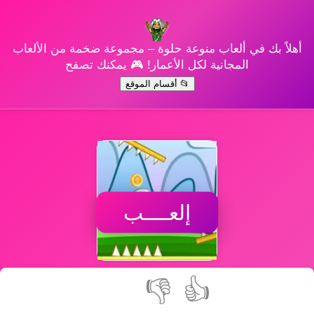
أهلاً بك في ألعاب منوعة حلوة – مجموعة ضخمة من الألعاب
المجانية لكل الأعمار! 🎮 يمكنك تصفح
📂 أقسام الموقع
إلعــــب
👎
👍