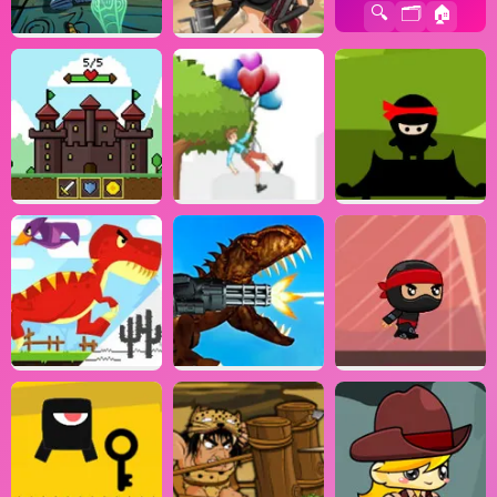
🔍
🗂️
🏠