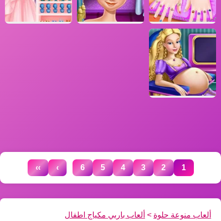
...
››
›
6
5
4
3
2
1
ألعاب منوعة حلوة
>
ألعاب باربي مكياج اطفال