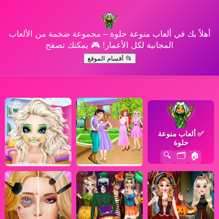
أهلاً بك في ألعاب منوعة حلوة – مجموعة ضخمة من الألعاب
المجانية لكل الأعمار! 🎮 يمكنك تصفح
📂 أقسام الموقع
✅
ألعاب منوعة
حلوة
🔍
🗂️
🏠