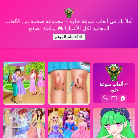
أهلاً بك في ألعاب منوعة حلوة – مجموعة ضخمة من الألعاب
المجانية لكل الأعمار! 🎮 يمكنك تصفح
📂 أقسام الموقع
✅
ألعاب منوعة
حلوة
🔍
🗂️
🏠