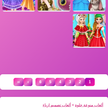
...
››
›
6
5
4
3
2
1
ألعاب منوعة حلوة
>
ألعاب تصميم ازياء