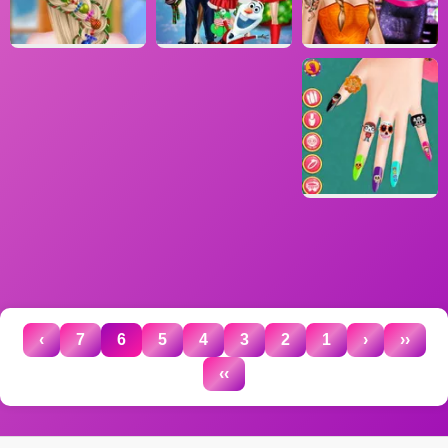
›
7
6
5
4
3
2
1
‹
‹‹
››