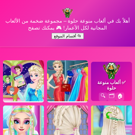
أهلاً بك في ألعاب منوعة حلوة – مجموعة ضخمة من الألعاب
المجانية لكل الأعمار! 🎮 يمكنك تصفح
📂 أقسام الموقع
✅
ألعاب منوعة
حلوة
🔍
🗂️
🏠