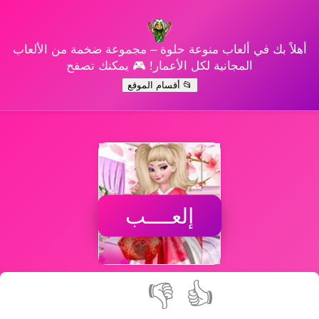
أهلاً بك في ألعاب منوعة حلوة – مجموعة ضخمة من الألعاب
المجانية لكل الأعمار! 🎮 يمكنك تصفح
📂 أقسام الموقع
إلعــــب
👎
👍