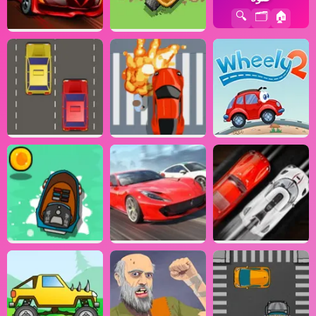
🔍
🗂️
🏠