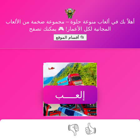
أهلاً بك في ألعاب منوعة حلوة – مجموعة ضخمة من الألعاب
المجانية لكل الأعمار! 🎮 يمكنك تصفح
📂 أقسام الموقع
إلعــــب
👎
👍