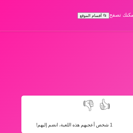
يمكنك تصفح
📂 أقسام الموقع
👎
👍
1 شخص أعجبهم هذه اللعبة، انضم إليهم!