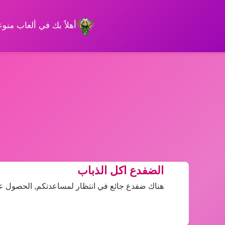
أهلاً بك في ألعاب من
الضفدع اكل الذباب
هناك ضفدع جائع في انتظار لمساعدتكم, الحصول 