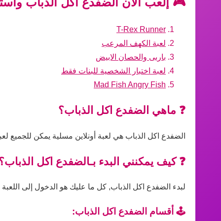
🎮 إلعب الآن الضفدع اكل الذباب واستم
T-Rex Runner
لعبة الكهف المرعب
باربى والحصان الابيض
لعبة اختبار الشخصية للبنات فقط
Mad Fish Angry Fish
❓ ماهي الضفدع اكل الذباب؟
الضفدع اكل الذباب هي لعبة أونلاين مسلية يمكن للجميع لعب
❓ كيف يمكنني البدء بـالضفدع اكل الذباب؟
لبدء الضفدع اكل الذباب, كل ما عليك هو الدخول إلى اللعبة 
🕹️ أقسام الضفدع اكل الذباب: