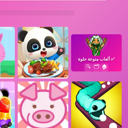
✅
ألعاب منوعة حلوة
🔍
🗂️
🏠