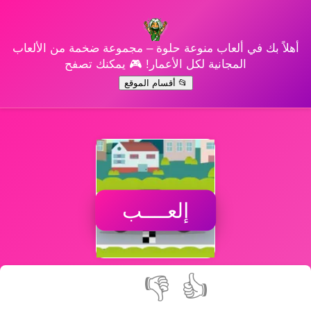
أهلاً بك في ألعاب منوعة حلوة – مجموعة ضخمة من الألعاب
المجانية لكل الأعمار! 🎮 يمكنك تصفح
📂 أقسام الموقع
إلعــــب
👎
👍