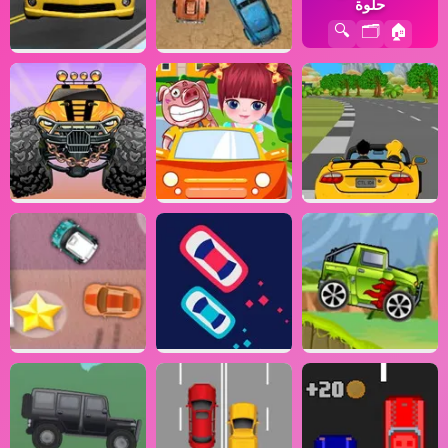
حلوة
🔍
🗂️
🏠