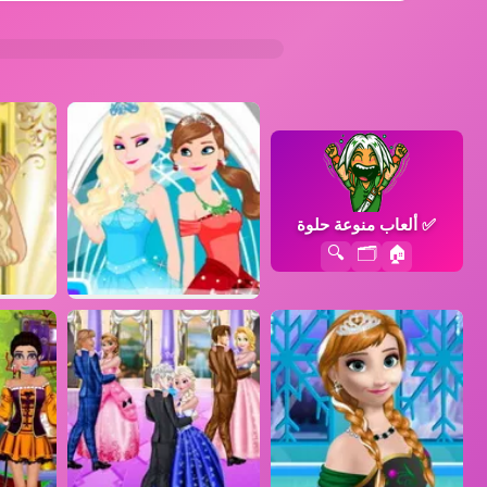
✅
ألعاب منوعة حلوة
🔍
🗂️
🏠