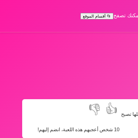
يمكنك تصفح
📂 أقسام الموقع
👎
👍
ها تصبح
10 شخص أعجبهم هذه اللعبة، انضم إليهم!