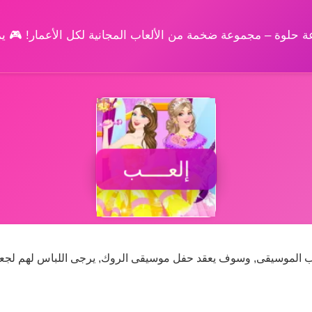
وعة حلوة – مجموعة ضخمة من الألعاب المجانية لكل الأعمار! 🎮 
إلعــــب
يحب الموسيقى, وسوف يعقد حفل موسيقى الروك, يرجى اللباس لهم لجعل