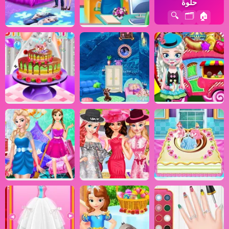
حلوة
🔍
🗂️
🏠