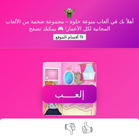
أهلاً بك في ألعاب منوعة حلوة – مجموعة ضخمة من الألعاب
المجانية لكل الأعمار! 🎮 يمكنك تصفح
📂 أقسام الموقع
إلعــــب
👎
👍