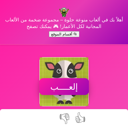
أهلاً بك في ألعاب منوعة حلوة – مجموعة ضخمة من الألعاب
المجانية لكل الأعمار! 🎮 يمكنك تصفح
📂 أقسام الموقع
إلعــــب
👎
👍