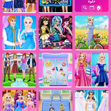
حلوة
🔍
🗂️
🏠