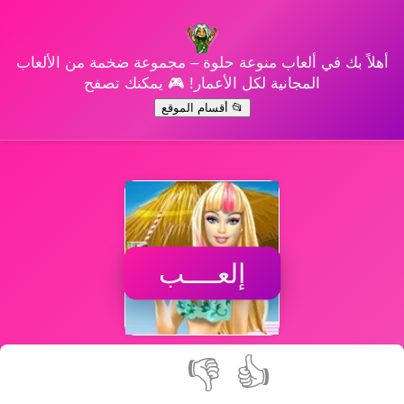
أهلاً بك في ألعاب منوعة حلوة – مجموعة ضخمة من الألعاب
المجانية لكل الأعمار! 🎮 يمكنك تصفح
📂 أقسام الموقع
إلعــــب
👎
👍