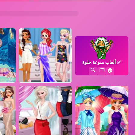
✅
ألعاب منوعة حلوة
🔍
🗂️
🏠