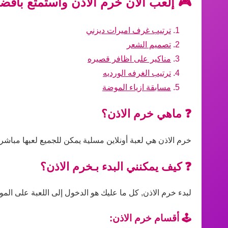
🎮 إلعب الآن خرم الاذن واستمتع بأفضل
ترتيب غرف اميرات ديزني
تصميم الشعر
مناكير على اظافر قصيره
ترتيب الغرفه الورديه
مسابقة ازياء الموضة
❓ ماهي خرم الاذن؟
خرم الاذن هي لعبة أونلاين مسلية يمكن للجميع لعبها مباشر
❓ كيف يمكنني البدء بـخرم الاذن؟
لبدء خرم الاذن, كل ما عليك هو الدخول إلى اللعبة على الموق
🕹️ أقسام خرم الاذن: