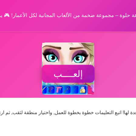
وعة حلوة – مجموعة ضخمة من الألعاب المجانية لكل الأعمار! 🎮 
إلعــــب
لها! اتبع التعليمات خطوة بخطوة للعمل, واختيار منطقة لثقب, ثم ارت