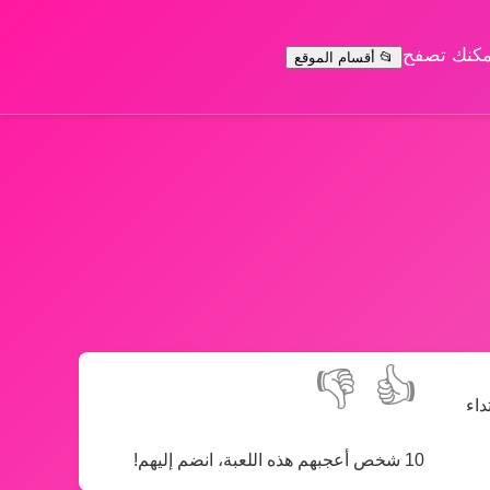
يمكنك تصفح
📂 أقسام الموقع
👎
👍
داء
10 شخص أعجبهم هذه اللعبة، انضم إليهم!