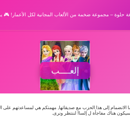
وعة حلوة – مجموعة ضخمة من الألعاب المجانية لكل الأعمار! 🎮 
إلعــــب
سا الانضمام إلى هذا الحزب مع صديقاتها, مهمتكم هي لمساعدتهم على ا
, سيكون هناك مفاجأة ل إلسا! لننتظر ونرى.