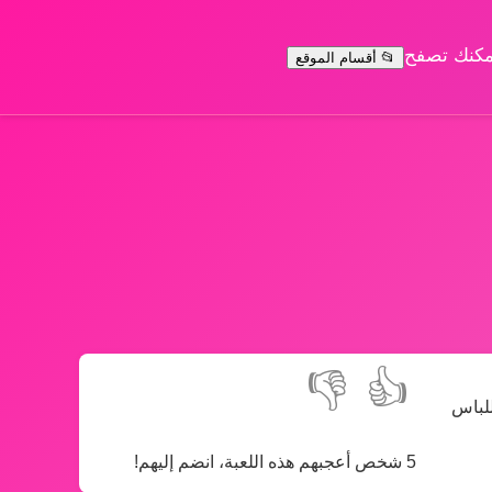
يمكنك تصفح
📂 أقسام الموقع
👎
👍
للباس
5 شخص أعجبهم هذه اللعبة، انضم إليهم!