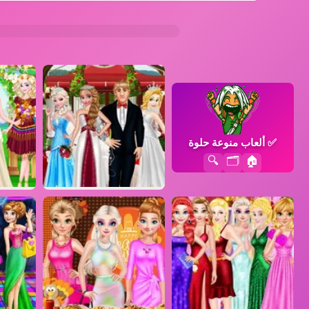
✅
ألعاب منوعة حلوة
🔍
🗂️
🏠