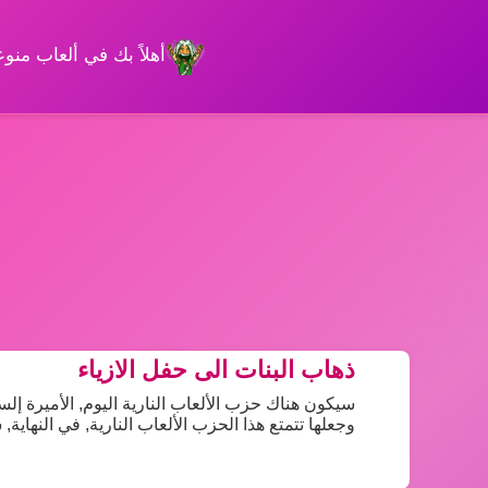
أهلاً بك في ألعاب من
ذهاب البنات الى حفل الازياء
سيكون هناك حزب الألعاب النارية اليوم, الأميرة إل
وجعلها تتمتع هذا الحزب الألعاب النارية, في النهاية