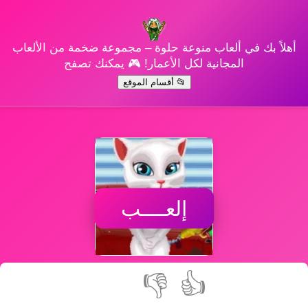
أهلاً بك في ألعاب منوعة حلوة – مجموعة ضخمة من الألعاب
المجانية لكل الأعمار! 🎮 يمكنك تصفح
📂 أقسام الموقع
إلعــــب
👎
👍