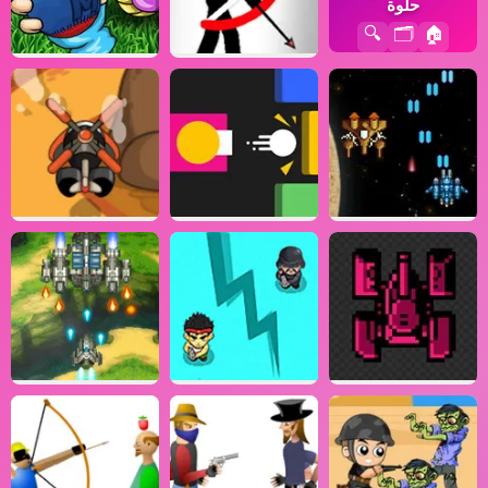
حلوة
🔍
🗂️
🏠