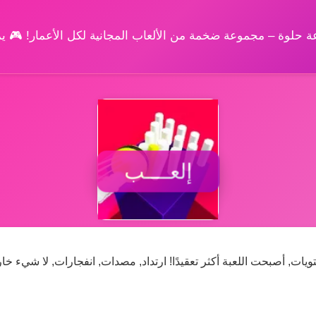
وعة حلوة – مجموعة ضخمة من الألعاب المجانية لكل الأعمار! 🎮 
إلعــــب
ويات, أصبحت اللعبة أكثر تعقيدًا! ارتداد, مصدات, انفجارات, لا شيء خا