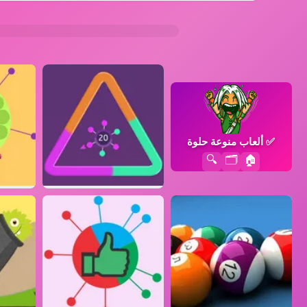
✅
ألعاب منوعة حلوة
🔍
🗂️
🏠