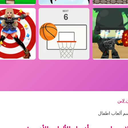
 لاين
قسم ألعاب اطفال