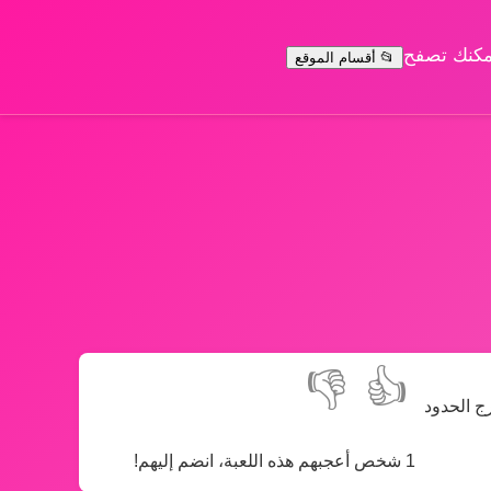
يمكنك تصفح
📂 أقسام الموقع
👎
👍
رج الحدود
1 شخص أعجبهم هذه اللعبة، انضم إليهم!