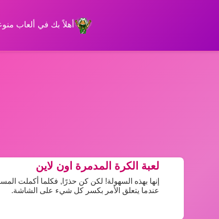
أهلاً بك في ألعاب من
لعبة الكرة المدمرة اون لاين
إنها بهذه السهولة! لكن كن حذرًا, فكلما أكملت المست
عندما يتعلق الأمر بكسر كل شيء على الشاشة.