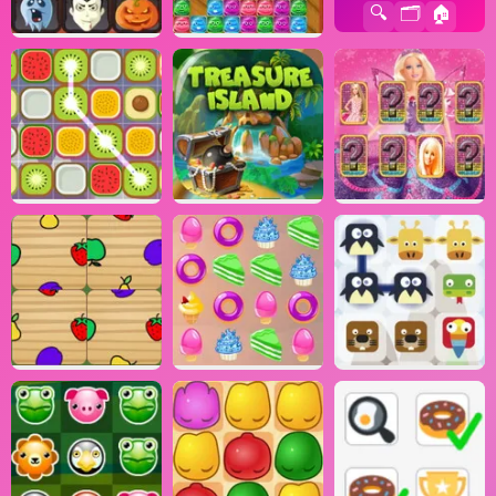
🔍
🗂️
🏠