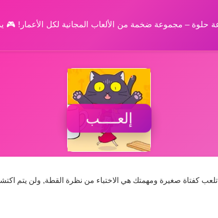
وعة حلوة – مجموعة ضخمة من الألعاب المجانية لكل الأعمار! 🎮 
إلعــــب
لعب كفتاة صغيرة ومهمتك هي الاختباء من نظرة القطة, ولن يتم اكتشافها