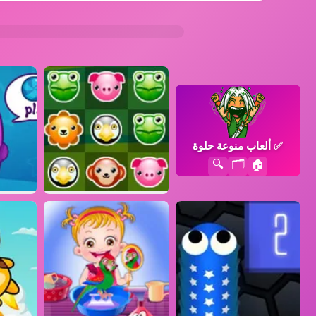
✅
ألعاب منوعة حلوة
🔍
🗂️
🏠