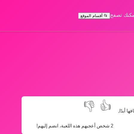
يمكنك تصفح
📂 أقسام الموقع
👎
👍
 أبدًا,
2 شخص أعجبهم هذه اللعبة، انضم إليهم!