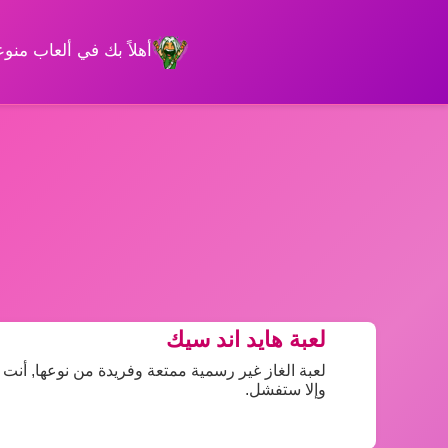
أهلاً بك في ألعاب من
لعبة هايد اند سيك
لعبة الغاز غير رسمية ممتعة وفريدة من نوعها, أنت ت
وإلا ستفشل.