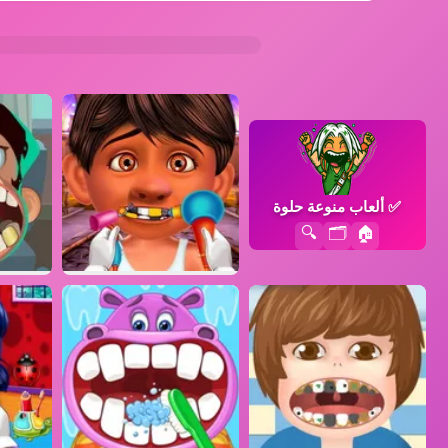
✅
ألعاب منوعة حلوة
🔍
🗂️
🏠