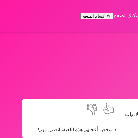
يمكنك تصفح
📂 أقسام الموقع
👎
👍
لأدوات
7 شخص أعجبهم هذه اللعبة، انضم إليهم!