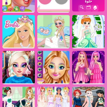
حلوة
🔍
🗂️
🏠