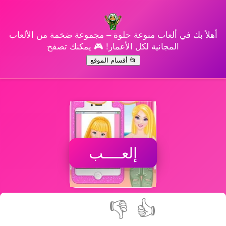
أهلاً بك في ألعاب منوعة حلوة – مجموعة ضخمة من الألعاب
المجانية لكل الأعمار! 🎮 يمكنك تصفح
📂 أقسام الموقع
إلعــــب
👎
👍