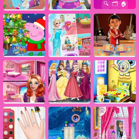
🔍
🗂️
🏠