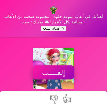
أهلاً بك في ألعاب منوعة حلوة – مجموعة ضخمة من الألعاب
المجانية لكل الأعمار! 🎮 يمكنك تصفح
📂 أقسام الموقع
إلعــــب
👎
👍