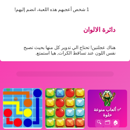
1 شخص أعجبهم هذه اللعبة، انضم إليهم!
دائرة الالوان
هناك عجلتين! تحتاج الي تدوير كل منها بحيث تصبح
نفس اللون عند تساقط الكرات, هيا استمتع.
✅
ألعاب منوعة
حلوة
🔍
🗂️
🏠